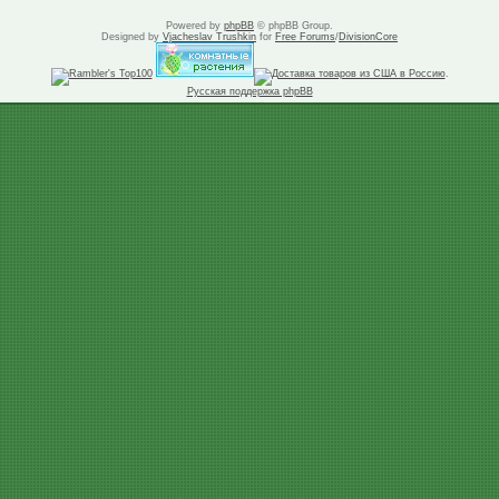
Powered by
phpBB
© phpBB Group.
Designed by
Vjacheslav Trushkin
for
Free Forums
/
DivisionCore
.
Русская поддержка phpBB