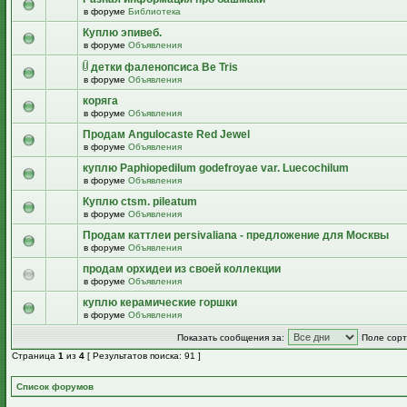
в форуме
Библиотека
Куплю эпивеб.
в форуме
Объявления
детки фаленопсиса Be Tris
в форуме
Объявления
коряга
в форуме
Объявления
Продам Angulocaste Red Jewel
в форуме
Объявления
куплю Paphiopedilum godefroyae var. Luecochilum
в форуме
Объявления
Куплю ctsm. pileatum
в форуме
Объявления
Продам каттлеи persivaliana - предложение для Москвы
в форуме
Объявления
продам орхидеи из своей коллекции
в форуме
Объявления
куплю керамические горшки
в форуме
Объявления
Показать сообщения за:
Поле сорт
Страница
1
из
4
[ Результатов поиска: 91 ]
Список форумов