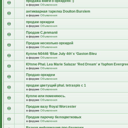
продажа книги о орхидеях :)
в форуме
Объявления
антикварная тарелка Doulton Burslem
в форуме
Объявления
продам орхидеи
в форуме
Объявления
Продам C.jenmanii
в форуме
Объявления
Продам несколько орхидей
в форуме
Объявления
Куплю N0446 ‘Blue July 4th’ x ‘Gaston Bleu
в форуме
Объявления
КУплю Phal. Lea Marie Salazar 'Red Dream' и Yaphon Evergre
в форуме
Объявления
Продаю орхидеи
в форуме
Объявления
продам цветущий рhal. tetraspis с 1
в форуме
Объявления
Куплю или поменяюсь.
в форуме
Объявления
Продам вазу Royal Worcester
в форуме
Объявления
Продам парочку белоцветковых
в форуме
Объявления
Разная информация про башмаки