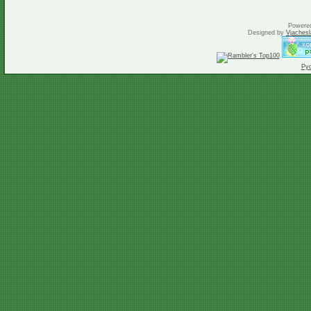
Powere
Designed by
Vjachesl
Ру