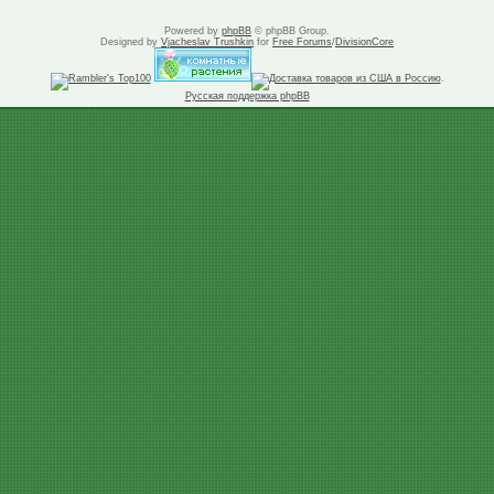
Powered by
phpBB
© phpBB Group.
Designed by
Vjacheslav Trushkin
for
Free Forums
/
DivisionCore
.
Русская поддержка phpBB