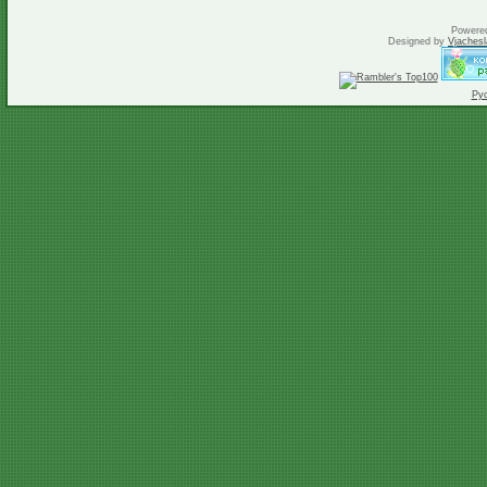
Powere
Designed by
Vjachesl
Ру