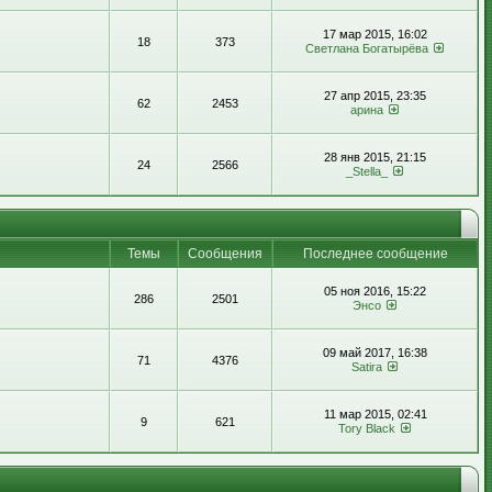
17 мар 2015, 16:02
18
373
Светлана Богатырёва
27 апр 2015, 23:35
62
2453
арина
28 янв 2015, 21:15
24
2566
_Stella_
Темы
Сообщения
Последнее сообщение
05 ноя 2016, 15:22
286
2501
Энсо
09 май 2017, 16:38
71
4376
Satira
11 мар 2015, 02:41
9
621
Tory Black