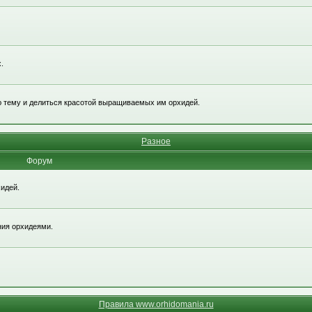
.
ю тему и делиться красотой выращиваемых им орхидей.
Разное
Форум
идей.
ния орхидеями.
Правила www.orhidomania.ru