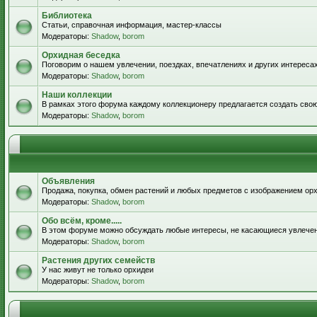
Библиотека
Статьи, справочная информация, мастер-классы
Модераторы:
Shadow
,
borom
Орхидная беседка
Поговорим о нашем увлечении, поездках, впечатлениях и других интересах
Модераторы:
Shadow
,
borom
Наши коллекции
В рамках этого форума каждому коллекционеру предлагается создать сво
Модераторы:
Shadow
,
borom
Объявления
Продажа, покупка, обмен растений и любых предметов с изображением орх
Модераторы:
Shadow
,
borom
Обо всём, кроме.....
В этом форуме можно обсуждать любые интересы, не касающиеся увлече
Модераторы:
Shadow
,
borom
Растения других семейств
У нас живут не только орхидеи
Модераторы:
Shadow
,
borom