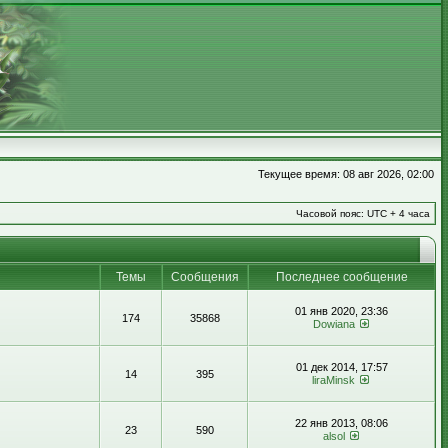
Текущее время: 08 авг 2026, 02:00
Часовой пояс: UTC + 4 часа
Темы
Сообщения
Последнее сообщение
01 янв 2020, 23:36
174
35868
Dowiana
01 дек 2014, 17:57
14
395
liraMinsk
22 янв 2013, 08:06
23
590
alsol