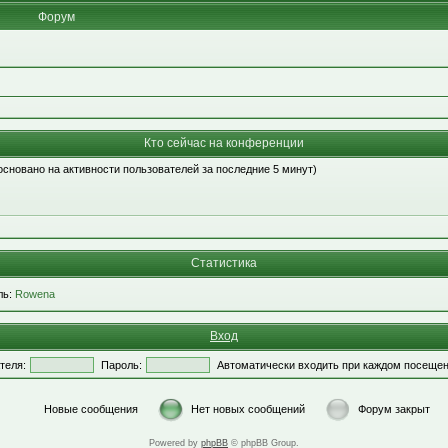
Форум
Кто сейчас на конференции
 (основано на активности пользователей за последние 5 минут)
Статистика
ль:
Rowena
Вход
теля:
Пароль:
Автоматически входить при каждом посеще
Новые сообщения
Нет новых сообщений
Форум закрыт
Powered by
phpBB
© phpBB Group.