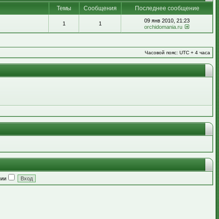
Темы
Сообщения
Последнее сообщение
09 янв 2010, 21:23
1
1
orchidomania.ru
Часовой пояс: UTC + 4 часа
нии